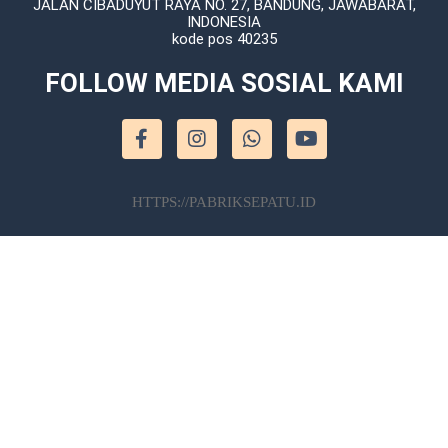
JALAN CIBADUYUT RAYA NO. 27, BANDUNG, JAWABARAT,
INDONESIA
kode pos 40235
FOLLOW MEDIA SOSIAL KAMI
HTTPS://PABRIKSEPATU.ID